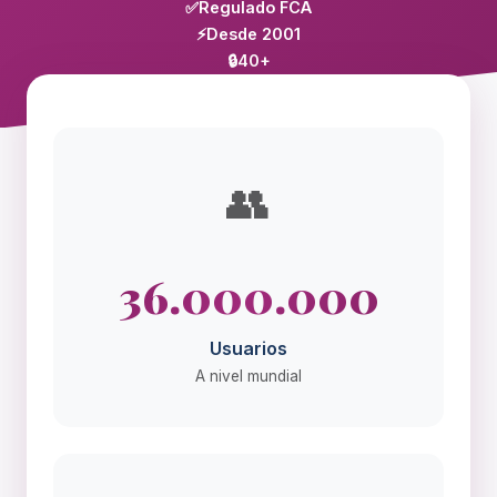
✅
Regulado FCA
⚡
Desde 2001
🔒
40+
👥
36.000.000
Usuarios
A nivel mundial