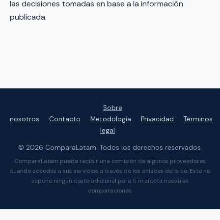
las decisiones tomadas en base a la información
publicada.
Sobre
nosotros
Contacto
Metodología
Privacidad
Términos
legal
© 2026 ComparaLatam. Todos los derechos reservados.
ComparaLatam puede recibir una comisión de algunos proveedores
cuando accedes a sus servicios a través de los enlaces del sitio. Esto no
supone ningún costo adicional para ti ni afecta nuestras
comparaciones.