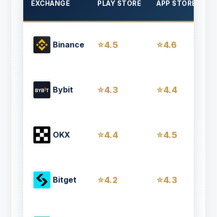
EXCHANGE
PLAY STORE
APP STORE
C
4.5
4.6
Binance
4.3
4.4
Bybit
4.4
4.5
OKX
4.2
4.3
Bitget