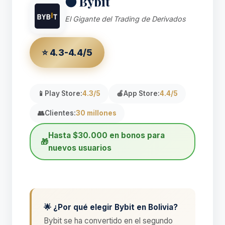
⚫ Bybit
El Gigante del Trading de Derivados
⭐ 4.3-4.4/5
📱
Play Store:
4.3/5
🍎
App Store:
4.4/5
👥
Clientes:
30 millones
Hasta $30.000 en bonos para
🎁
nuevos usuarios
🌟 ¿Por qué elegir Bybit en Bolivia?
Bybit se ha convertido en el segundo