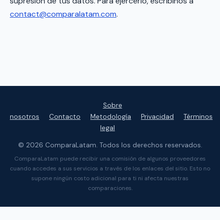
supresión de tus datos. Para ejercerlo, escribinos a
contact@comparalatam.com
.
Sobre
nosotros
Contacto
Metodología
Privacidad
Términos
legal
© 2026 ComparaLatam. Todos los derechos reservados.
ComparaLatam puede recibir una comisión de algunos proveedores
cuando accedes a sus servicios a través de los enlaces del sitio. Esto no
supone ningún costo adicional para ti ni afecta nuestras
comparaciones.