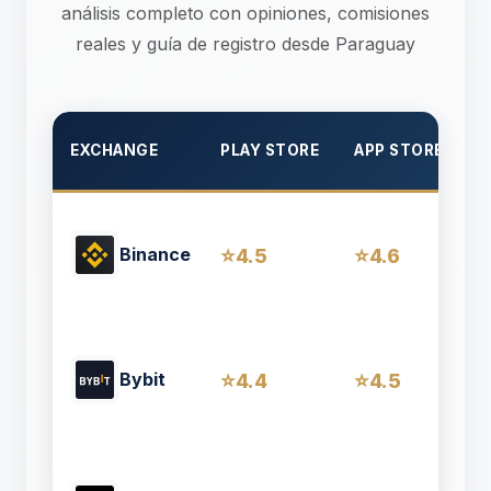
análisis completo con opiniones, comisiones
reales y guía de registro desde Paraguay
EXCHANGE
PLAY STORE
APP STORE
C
Binance
4.5
4.6
Bybit
4.4
4.5