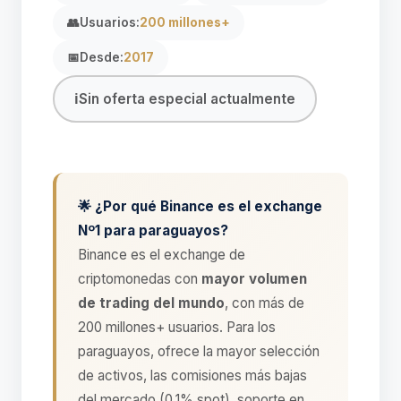
👥
Usuarios:
200 millones+
📅
Desde:
2017
ℹ️
Sin oferta especial actualmente
🌟 ¿Por qué Binance es el exchange
Nº1 para paraguayos?
Binance es el exchange de
criptomonedas con
mayor volumen
de trading del mundo
, con más de
200 millones+ usuarios. Para los
paraguayos, ofrece la mayor selección
de activos, las comisiones más bajas
del mercado (0.1% spot), soporte en