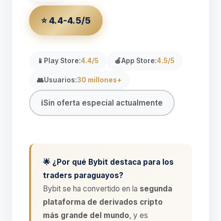
⭐ 4.4-4.5/5
📱
Play Store:
4.4/5
🍎
App Store:
4.5/5
👥
Usuarios:
30 millones+
ℹ️
Sin oferta especial actualmente
🌟 ¿Por qué Bybit destaca para los
traders paraguayos?
Bybit se ha convertido en la
segunda
plataforma de derivados cripto
más grande del mundo
, y es