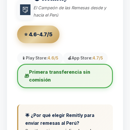
El Campeón de las Remesas desde y
hacia el Perú
⭐ 4.6-4.7/5
📱
Play Store:
4.6/5
🍎
App Store:
4.7/5
Primera transferencia sin
🎁
comisión
🌟 ¿Por qué elegir Remitly para
enviar remesas al Perú?