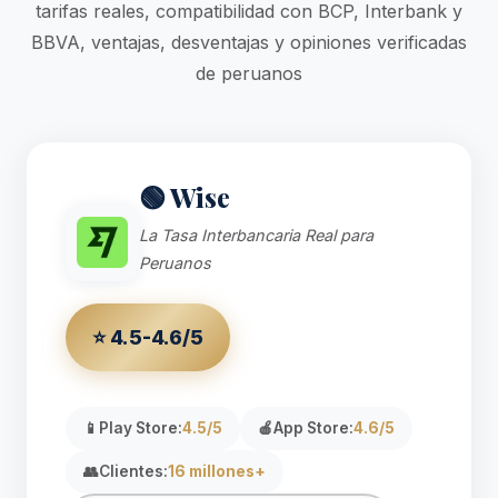
tarifas reales, compatibilidad con BCP, Interbank y
BBVA, ventajas, desventajas y opiniones verificadas
de peruanos
🟢 Wise
La Tasa Interbancaria Real para
Peruanos
⭐ 4.5-4.6/5
📱
Play Store:
4.5/5
🍎
App Store:
4.6/5
👥
Clientes:
16 millones+