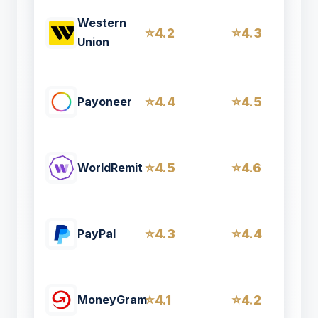
Western
4.2
4.3
Union
4.4
4.5
Payoneer
4.5
4.6
WorldRemit
4.3
4.4
PayPal
4.1
4.2
MoneyGram