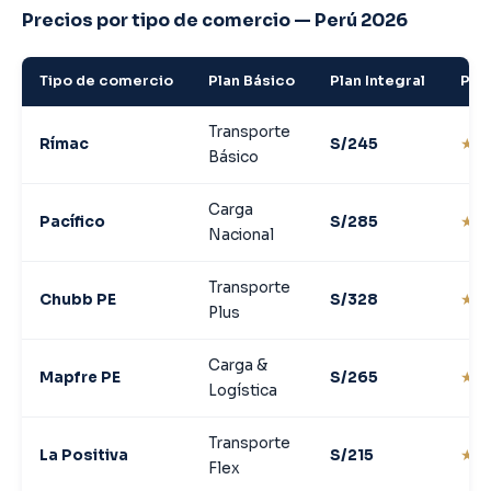
Precios por tipo de comercio — Perú 2026
Tipo de comercio
Plan Básico
Plan Integral
Pla
Transporte
Rímac
S/245
★★
Básico
Carga
Pacífico
S/285
★★
Nacional
Transporte
Chubb PE
S/328
★★
Plus
Carga &
Mapfre PE
S/265
★★
Logística
Transporte
La Positiva
S/215
★★
Flex