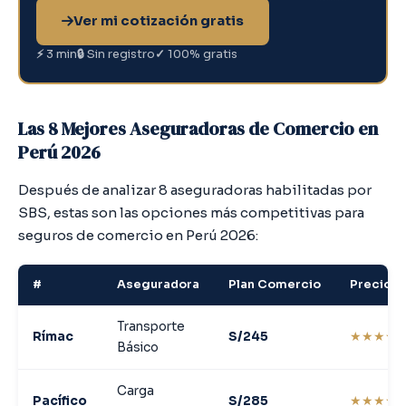
Ver mi cotización gratis
⚡
3 min
🔒
Sin registro
✓
100% gratis
Las 8 Mejores Aseguradoras de Comercio en
Perú 2026
Después de analizar 8 aseguradoras habilitadas por
SBS, estas son las opciones más competitivas para
seguros de comercio en Perú 2026:
#
Aseguradora
Plan Comercio
Precio d
Transporte
Rímac
S/245
★★★★
Básico
Carga
Pacífico
S/285
★★★★