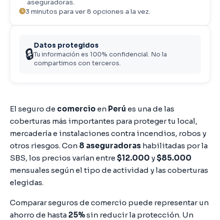
aseguradoras.
3 minutos para ver 8 opciones a la vez.
Datos protegidos
🔒
Tu información es 100% confidencial. No la
compartimos con terceros.
Introducción
El seguro de
comercio
en
Perú
es una de las
coberturas más importantes para proteger tu local,
mercadería e instalaciones contra incendios, robos y
otros riesgos. Con
8 aseguradoras
habilitadas por la
SBS, los precios varían entre
$12.000
y
$85.000
mensuales según el tipo de actividad y las coberturas
elegidas.
Comparar seguros de comercio puede representar un
ahorro de hasta
25%
sin reducir la protección. Un