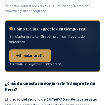
Precios actualizados junio 2026. Varían según actividad,
superficie y suma asegurada.
Compara los 8 precios en tiempo real
Simulador gratuito · Sin compromiso · Resultado
inmediato
Simular gratis
⚡
3 min
🔒
Sin registro
✓
100% gratis
¿Cuánto cuesta un seguro de transporte en
Perú?
El precio del seguro de
comercio
en Perú varía según