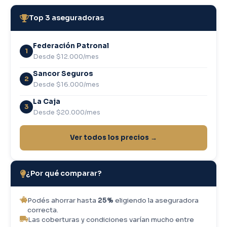
Top 3 aseguradoras
Federación Patronal
1
Desde $12.000/mes
Sancor Seguros
2
Desde $16.000/mes
La Caja
3
Desde $20.000/mes
Ver todos los precios →
¿Por qué comparar?
Podés ahorrar hasta
25%
eligiendo la aseguradora
correcta.
Las coberturas y condiciones varían mucho entre