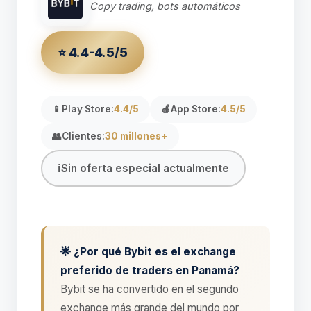
Copy trading, bots automáticos
⭐ 4.4-4.5/5
📱
Play Store:
4.4/5
🍎
App Store:
4.5/5
👥
Clientes:
30 millones+
ℹ️
Sin oferta especial actualmente
🌟 ¿Por qué Bybit es el exchange
preferido de traders en Panamá?
Bybit se ha convertido en el segundo
exchange más grande del mundo por