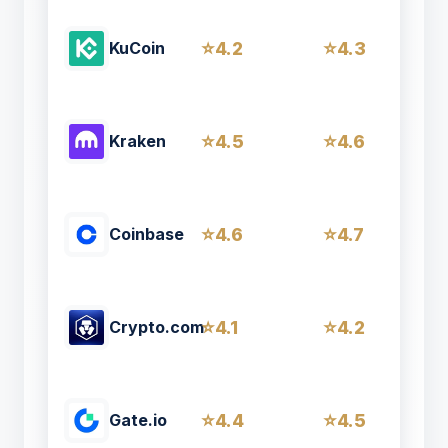
4.2
4.3
KuCoin
4.5
4.6
Kraken
4.6
4.7
Coinbase
4.1
4.2
Crypto.com
4.4
4.5
Gate.io