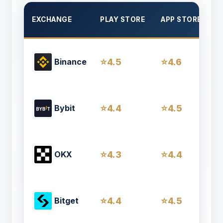
EXCHANGE
PLAY STORE
APP STORE
C
4.5
4.6
Binance
4.4
4.5
Bybit
4.3
4.4
OKX
4.4
4.5
Bitget