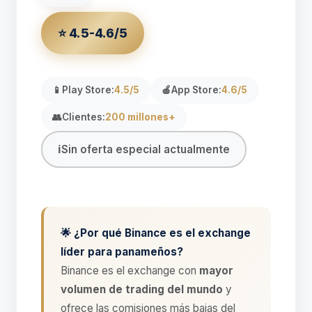
⭐ 4.5-4.6/5
📱
Play Store:
4.5/5
🍎
App Store:
4.6/5
👥
Clientes:
200 millones+
ℹ️
Sin oferta especial actualmente
🌟 ¿Por qué Binance es el exchange
líder para panameños?
Binance es el exchange con
mayor
volumen de trading del mundo
y
ofrece las comisiones más bajas del