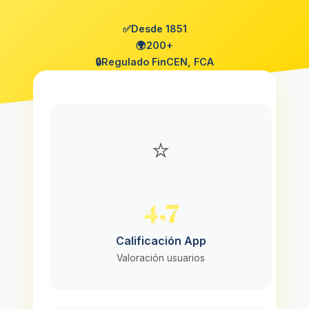
✅
Desde 1851
🌍
200+
🔒
Regulado FinCEN, FCA
⭐
4,7
Calificación App
Valoración usuarios