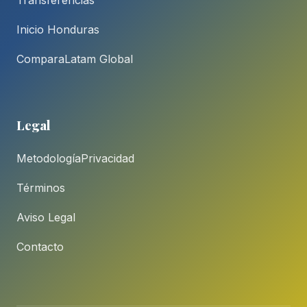
Inicio Honduras
ComparaLatam Global
Legal
Metodología
Privacidad
Términos
Aviso Legal
Contacto