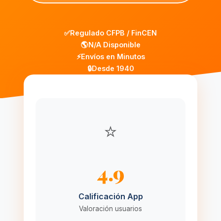
✅
Regulado CFPB / FinCEN
🌎
N/A Disponible
⚡
Envíos en Minutos
🔒
Desde 1940
⭐
4.9
Calificación App
Valoración usuarios