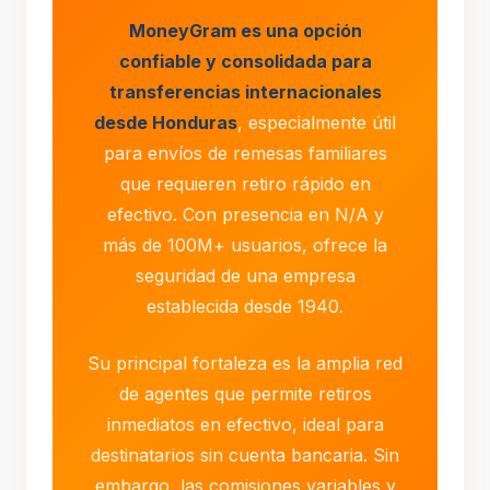
MoneyGram es una opción
confiable y consolidada para
transferencias internacionales
desde Honduras
, especialmente útil
para envíos de remesas familiares
que requieren retiro rápido en
efectivo. Con presencia en N/A y
más de 100M+ usuarios, ofrece la
seguridad de una empresa
establecida desde 1940.
Su principal fortaleza es la amplia red
de agentes que permite retiros
inmediatos en efectivo, ideal para
destinatarios sin cuenta bancaria. Sin
embargo, las comisiones variables y