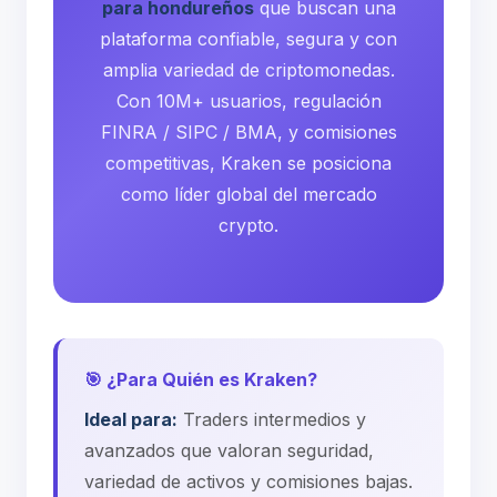
para hondureños
que buscan una
plataforma confiable, segura y con
amplia variedad de criptomonedas.
Con 10M+ usuarios, regulación
FINRA / SIPC / BMA, y comisiones
competitivas, Kraken se posiciona
como líder global del mercado
crypto.
🎯 ¿Para Quién es Kraken?
Ideal para:
Traders intermedios y
avanzados que valoran seguridad,
variedad de activos y comisiones bajas.