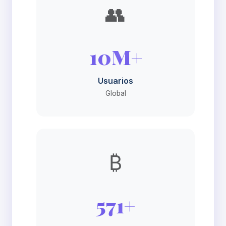
👥
10M+
Usuarios
Global
₿
571+