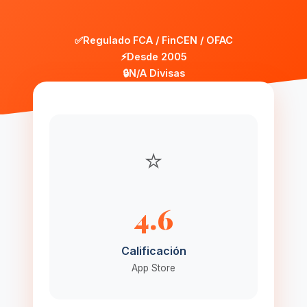
✅
Regulado FCA / FinCEN / OFAC
⚡
Desde 2005
🔒
N/A Divisas
⭐
4.6
Calificación
App Store