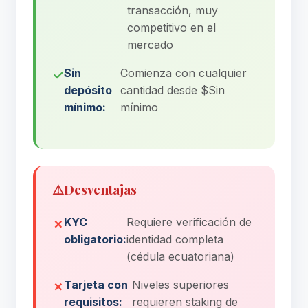
transacción, muy
competitivo en el
mercado
Sin
Comienza con cualquier
depósito
cantidad desde $Sin
mínimo:
mínimo
⚠️
Desventajas
KYC
Requiere verificación de
obligatorio:
identidad completa
(cédula ecuatoriana)
Tarjeta con
Niveles superiores
requisitos:
requieren staking de