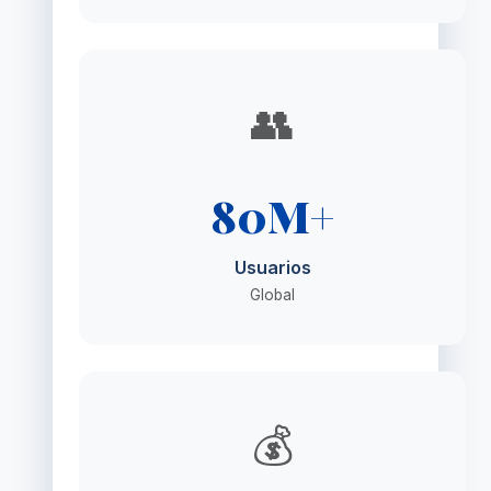
👥
80M+
Usuarios
Global
💰