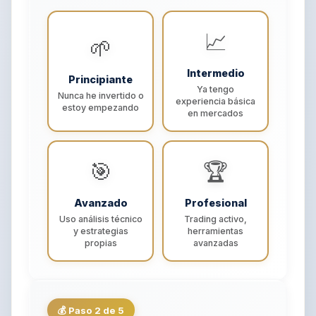
📈
🌱
Intermedio
Principiante
Ya tengo
Nunca he invertido o
experiencia básica
estoy empezando
en mercados
🎯
🏆
Avanzado
Profesional
Uso análisis técnico
Trading activo,
y estrategias
herramientas
propias
avanzadas
💰 Paso 2 de 5