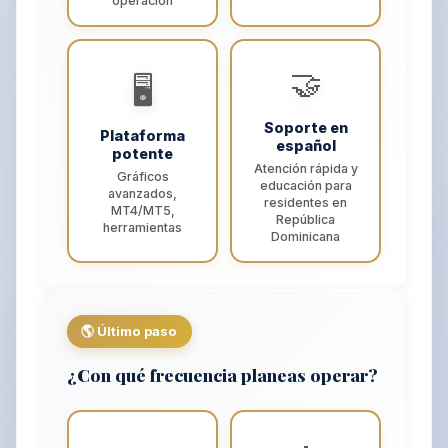
operación
🤝
🖥️
Soporte en
Plataforma
español
potente
Atención rápida y
Gráficos
educación para
avanzados,
residentes en
MT4/MT5,
República
herramientas
Dominicana
🌎 Último paso
¿Con qué frecuencia planeas operar?