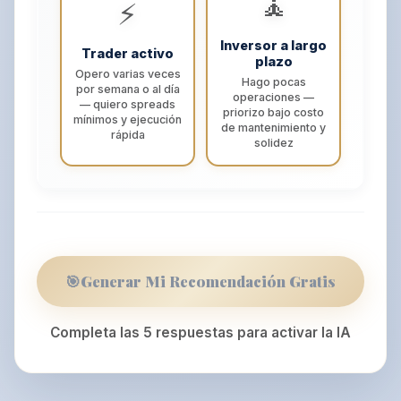
🧘
⚡
Inversor a largo
Trader activo
plazo
Opero varias veces
Hago pocas
por semana o al día
operaciones —
— quiero spreads
priorizo bajo costo
mínimos y ejecución
de mantenimiento y
rápida
solidez
🎯
Generar Mi Recomendación Gratis
Completa las 5 respuestas para activar la IA