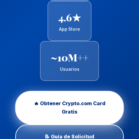
4.6★
App Store
~10M++
Usuarios
🔥 Obtener Crypto.com Card
Gratis
📝 Guía de Solicitud