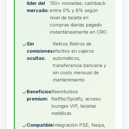
líder del
150+ monedas; cashback
mercado:
entre 0% y 8% según
nivel de tarjeta en
compras diarias pagado
instantáneamente en CRO
Sin
Retiros Retiros de
comisiones
efectivo en cajeros
ocultas:
automáticos,
transferencia bancaria y
sin costo mensual de
mantenimiento
Beneficios
Reembolsos
premium:
Netflix/Spotify, acceso
lounges VIP, tarjetas
metálicas
Compatible
Integración PSE, Nequi,