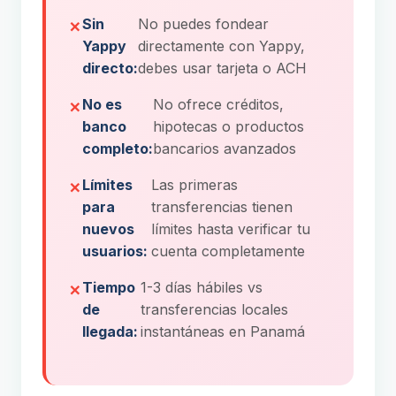
Sin
No puedes fondear
Yappy
directamente con Yappy,
directo:
debes usar tarjeta o ACH
No es
No ofrece créditos,
banco
hipotecas o productos
completo:
bancarios avanzados
Límites
Las primeras
para
transferencias tienen
nuevos
límites hasta verificar tu
usuarios:
cuenta completamente
Tiempo
1-3 días hábiles vs
de
transferencias locales
llegada:
instantáneas en Panamá