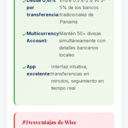
Desde 0,41%
Entre 0.5%-2% vs 3-
por
5% de los bancos
transferencia:
tradicionales de
Panamá
Multicurrency
Mantén 50+ divisas
Account:
simultáneamente con
detalles bancarios
locales
App
Interfaz intuitiva,
excelente:
transferencias en
minutos, seguimiento en
tiempo real
✗
Desventajas de Wise