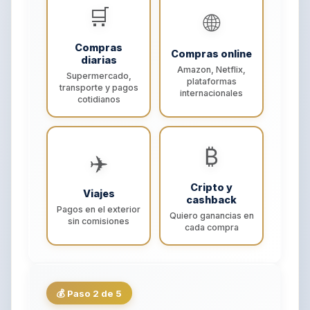
🛒
🌐
Compras
Compras online
diarias
Amazon, Netflix,
Supermercado,
plataformas
transporte y pagos
internacionales
cotidianos
₿
✈️
Cripto y
Viajes
cashback
Pagos en el exterior
Quiero ganancias en
sin comisiones
cada compra
💰 Paso 2 de 5