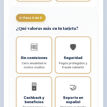
📈 Paso 4 de 5
¿Qué valoras más en tu tarjeta?
🆓
🛡️
Sin comisiones
Seguridad
Cero anualidad ni
Pagos protegidos y
costos ocultos
fraude cubierto
🖥️
🤝
Cashback y
Soporte en
beneficios
español