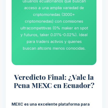
usuarios ecuatorianos que buscan
acceso a una amplia variedad de
criptomonedas (3000+
criptomonedas) con comisiones
ultracompetitivas (0% maker en spot
y futuros, taker 0.01%-0.02%). Ideal
para traders activos y quienes
buscan altcoins menos conocidas.
Veredicto Final: ¿Vale la
Pena MEXC en Ecuador?
MEXC es una excelente plataforma para