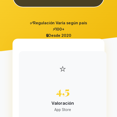
✅
Regulación Varía según país
⚡
100+
🔒
Desde 2020
⭐
4,5
Valoración
App Store